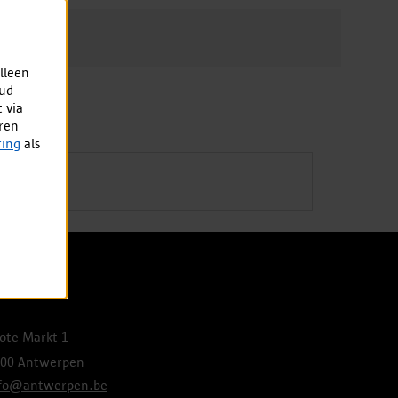
lleen
oud
 via
uren
ring
als
ontact
ote Markt 1
00 Antwerpen
nfo@antwerpen.be