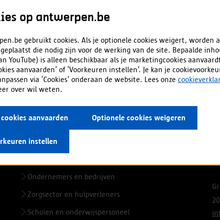
ies op antwerpen.be
en.be gebruikt cookies. Als je optionele cookies weigert, worden a
 geplaatst die nodig zijn voor de werking van de site. Bepaalde inh
van YouTube) is alleen beschikbaar als je marketingcookies aanvaardt
ookies aanvaarden’ of ‘Voorkeuren instellen’. Je kan je cookievoorke
aanpassen via ‘Cookies’ onderaan de website. Lees onze
cookieverkla
eer over wil weten.
s.
e cookies aanvaarden
Optionele cookies weigeren
rkeuren instellen
Voor professionals
C
Ondernemers en bedrijven
Gr
Zorgsector en hulpverleners
20
Scholen en onderwijspersoneel
i