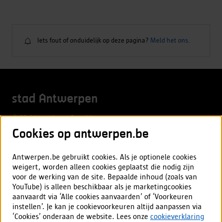
Iets fout of onduidelijk op deze pagina?
Meld het ons.
Iets
fout
of
onduidelijk
stad Antwerpen
op
deze
Meld overlast of probleem
pagina?
Cookies op antwerpen.be
Aanvraag of afspraak
Vacatures
Antwerpen.be gebruikt cookies. Als je optionele cookies
weigert, worden alleen cookies geplaatst die nodig zijn
voor de werking van de site. Bepaalde inhoud (zoals van
Mijn Antwerpen app
YouTube) is alleen beschikbaar als je marketingcookies
aanvaardt via ‘Alle cookies aanvaarden’ of ‘Voorkeuren
Alles over de app
instellen’. Je kan je cookievoorkeuren altijd aanpassen via
‘Cookies’ onderaan de website. Lees onze
cookieverklaring