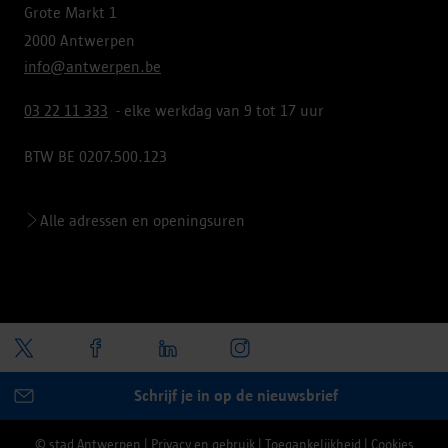
Grote Markt 1
2000 Antwerpen
info@antwerpen.be
03 22 11 333
- elke werkdag van 9 tot 17 uur
BTW BE 0207.500.123
Alle adressen en openingsuren
Schrijf je in op de nieuwsbrief
© stad Antwerpen
|
Privacy en gebruik
|
Toegankelijkheid
|
Cookies