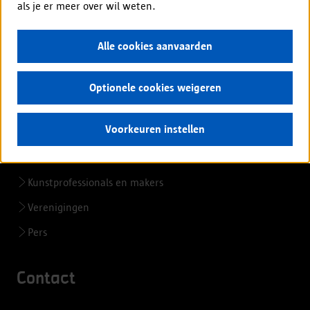
als je er meer over wil weten.
Alle cookies aanvaarden
Voor professionals
Ondernemers en bedrijven
Optionele cookies weigeren
Zorgsector en hulpverleners
Voorkeuren instellen
Scholen en onderwijspersoneel
Organisatoren kinderopvang
Kunstprofessionals en makers
Verenigingen
Pers
Contact