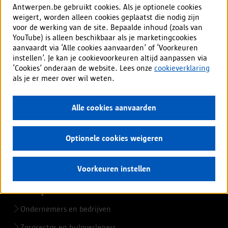
Antwerpen.be gebruikt cookies. Als je optionele cookies
onduidelijk
weigert, worden alleen cookies geplaatst die nodig zijn
stad Antwerpen
op
voor de werking van de site. Bepaalde inhoud (zoals van
YouTube) is alleen beschikbaar als je marketingcookies
deze
Meld overlast of probleem
aanvaardt via ‘Alle cookies aanvaarden’ of ‘Voorkeuren
pagina?
instellen’. Je kan je cookievoorkeuren altijd aanpassen via
Aanvraag of afspraak
‘Cookies’ onderaan de website. Lees onze
cookieverklaring
Vacatures
als je er meer over wil weten.
Alle cookies aanvaarden
Mijn Antwerpen app
Alles over de app
Optionele cookies weigeren
Voorkeuren instellen
Voor professionals
Ondernemers en bedrijven
Zorgsector en hulpverleners