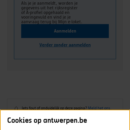
Als je je aanmeldt, worden je
gegevens uit het rijksregister
of A-profiel opgehaald en
vooringevuld en vind je je
aanvraag terug bij Mijn e-loket.
Aanmelden
Verder zonder aanmelden
Iets fout of onduidelijk op deze pagina?
Meld het ons.
Iets
fout
Cookies op antwerpen.be
of