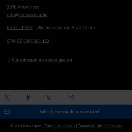
2000 Antwerpen
info@antwerpen.be
03 22 11 333
- elke werkdag van 9 tot 17 uur
BTW BE 0207.500.123
Alle adressen en openingsuren
Schrijf je in op de nieuwsbrief
© stad Antwerpen
|
Privacy en gebruik
|
Toegankelijkheid
|
Cookies