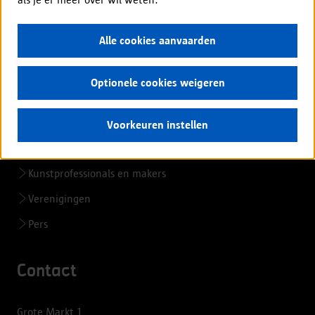
Alle cookies aanvaarden
Voor professionals
Ondernemers en bedrijven
Optionele cookies weigeren
Zorgsector en hulpverleners
Scholen en onderwijspersoneel
Voorkeuren instellen
Organisatoren kinderopvang
Kunstprofessionals en makers
Verenigingen
Pers
Contact
Grote Markt 1