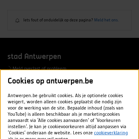
Iets fout of onduidelijk op deze pagina?
Meld het ons.
Iets
fout
of
onduidelijk
stad Antwerpen
op
deze
Meld overlast of probleem
pagina?
Aanvraag of afspraak
Cookies op antwerpen.be
Vacatures
Antwerpen.be gebruikt cookies. Als je optionele cookies
weigert, worden alleen cookies geplaatst die nodig zijn
voor de werking van de site. Bepaalde inhoud (zoals van
Mijn Antwerpen app
YouTube) is alleen beschikbaar als je marketingcookies
aanvaardt via ‘Alle cookies aanvaarden’ of ‘Voorkeuren
Alles over de app
instellen’. Je kan je cookievoorkeuren altijd aanpassen via
‘Cookies’ onderaan de website. Lees onze
cookieverklaring
als je er meer over wil weten.